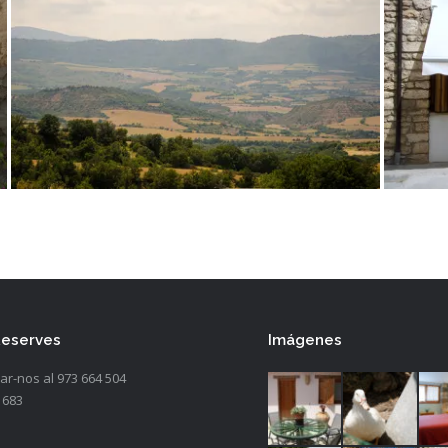
Reserves
Imágenes
car-nos al 973 664 504
 683