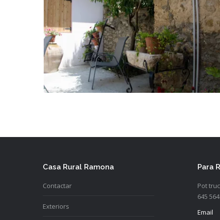
Casa Rural Ramona
Para 
Contactar
Pot tru
645 564
Exteriors
Email